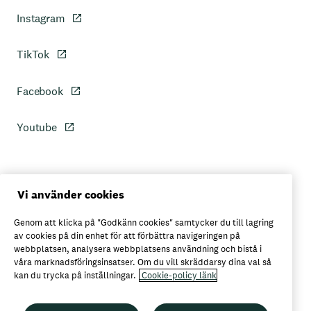
Instagram
TikTok
Facebook
Youtube
Personuppgiftspolicy
Vi använder cookies
Genom att klicka på "Godkänn cookies" samtycker du till lagring
Axfoods integritetspolicy
av cookies på din enhet för att förbättra navigeringen på
webbplatsen, analysera webbplatsens användning och bistå i
våra marknadsföringsinsatser. Om du vill skräddarsy dina val så
kan du trycka på inställningar.
Cookie-policy länk
Här kan du köpa Garant