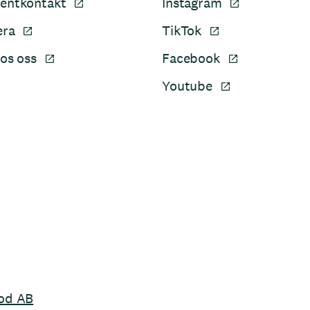
entkontakt
Instagram
era
TikTok
os oss
Facebook
Youtube
Sidfot
od AB