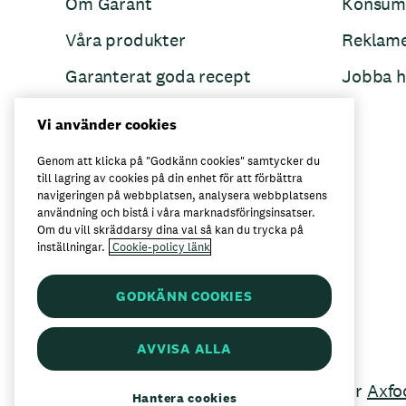
Om Garant
Konsum
Våra produkter
Reklam
Garanterat goda recept
Jobba h
Garant övertänker
Vi använder cookies
Folkets Minnen
Genom att klicka på "Godkänn cookies" samtycker du
till lagring av cookies på din enhet för att förbättra
navigeringen på webbplatsen, analysera webbplatsens
användning och bistå i våra marknadsföringsinsatser.
Här kan du köpa Garant
Om du vill skräddarsy dina val så kan du trycka på
inställningar.
Cookie-policy länk
GODKÄNN COOKIES
AVVISA ALLA
Garant är ett registrerat varumärke för
Axfo
Hantera cookies