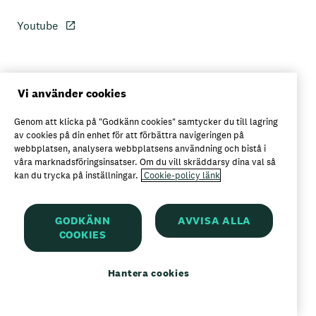
Youtube
Personuppgiftspolicy
Vi använder cookies
Genom att klicka på "Godkänn cookies" samtycker du till lagring
Axfoods integritetspolicy
av cookies på din enhet för att förbättra navigeringen på
webbplatsen, analysera webbplatsens användning och bistå i
våra marknadsföringsinsatser. Om du vill skräddarsy dina val så
kan du trycka på inställningar.
Cookie-policy länk
Här kan du köpa Garant
GODKÄNN
AVVISA ALLA
COOKIES
Garant är ett registrerat varumärke för
Axfood AB
Hantera cookies