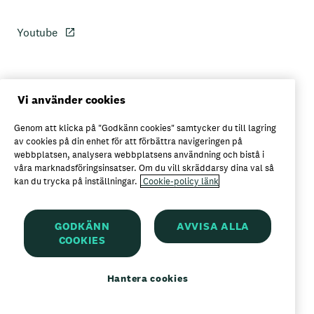
Youtube
Personuppgiftspolicy
Vi använder cookies
Genom att klicka på "Godkänn cookies" samtycker du till lagring
Axfoods integritetspolicy
av cookies på din enhet för att förbättra navigeringen på
webbplatsen, analysera webbplatsens användning och bistå i
våra marknadsföringsinsatser. Om du vill skräddarsy dina val så
kan du trycka på inställningar.
Cookie-policy länk
Här kan du köpa Garant
GODKÄNN
AVVISA ALLA
COOKIES
Garant är ett registrerat varumärke för
Axfood AB
Hantera cookies