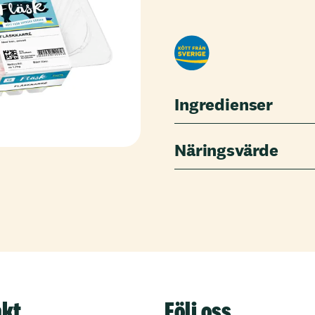
Ingredienser
Näringsvärde
akt
Följ oss