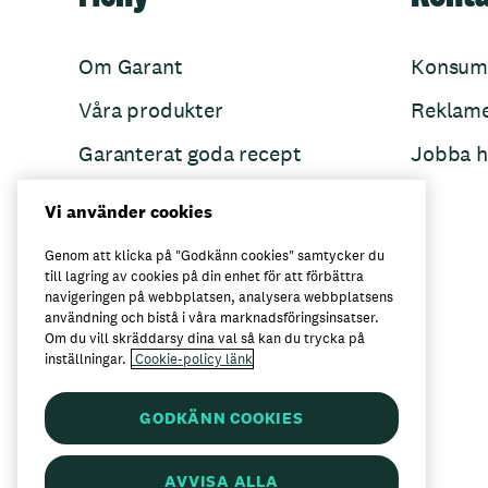
Om Garant
Konsum
Våra produkter
Reklam
Garanterat goda recept
Jobba h
Garant övertänker
Vi använder cookies
Folkets Minnen
Genom att klicka på "Godkänn cookies" samtycker du
till lagring av cookies på din enhet för att förbättra
navigeringen på webbplatsen, analysera webbplatsens
användning och bistå i våra marknadsföringsinsatser.
Här kan du köpa Garant
Om du vill skräddarsy dina val så kan du trycka på
inställningar.
Cookie-policy länk
GODKÄNN COOKIES
AVVISA ALLA