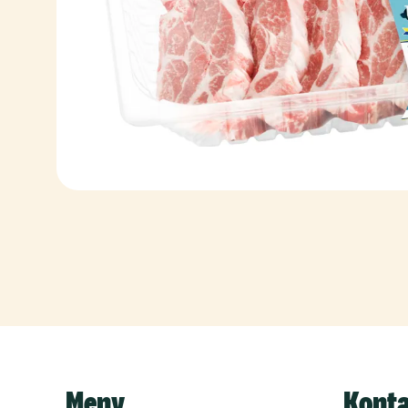
Meny
Kont