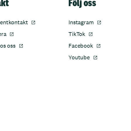
akt
Följ oss
entkontakt
Instagram
era
TikTok
os oss
Facebook
Youtube
Sidfot