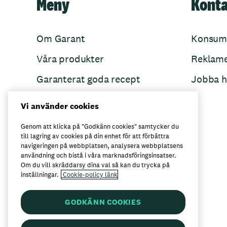
Meny
Kont
Om Garant
Konsum
Våra produkter
Reklam
Garanterat goda recept
Jobba h
Garant övertänker
Vi använder cookies
Folkets Minnen
Genom att klicka på "Godkänn cookies" samtycker du
till lagring av cookies på din enhet för att förbättra
navigeringen på webbplatsen, analysera webbplatsens
användning och bistå i våra marknadsföringsinsatser.
Här kan du köpa Garant
Om du vill skräddarsy dina val så kan du trycka på
inställningar.
Cookie-policy länk
GODKÄNN COOKIES