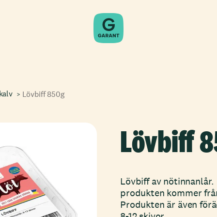
kalv
Lövbiff 850g
Lövbiff 
Lövbiff av nötinnanlår.
produkten kommer från
Produkten är även förä
8-12 skivor.