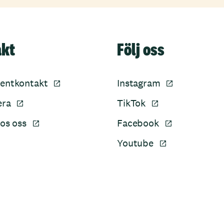
akt
Följ oss
entkontakt
Instagram
era
TikTok
os oss
Facebook
Youtube
Sidfot