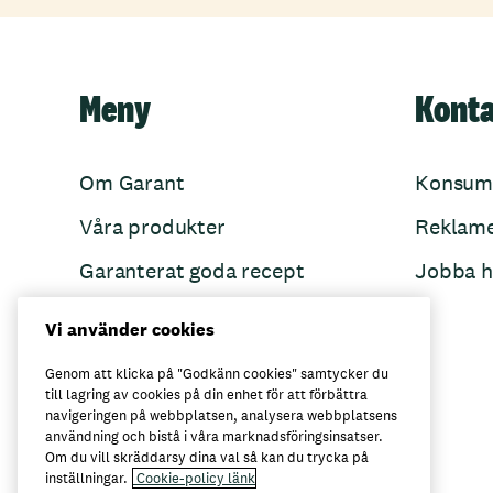
Meny
Kont
Om Garant
Konsum
Våra produkter
Reklam
Garanterat goda recept
Jobba h
Garant övertänker
Vi använder cookies
Folkets Minnen
Genom att klicka på "Godkänn cookies" samtycker du
till lagring av cookies på din enhet för att förbättra
navigeringen på webbplatsen, analysera webbplatsens
användning och bistå i våra marknadsföringsinsatser.
Här kan du köpa Garant
Om du vill skräddarsy dina val så kan du trycka på
inställningar.
Cookie-policy länk