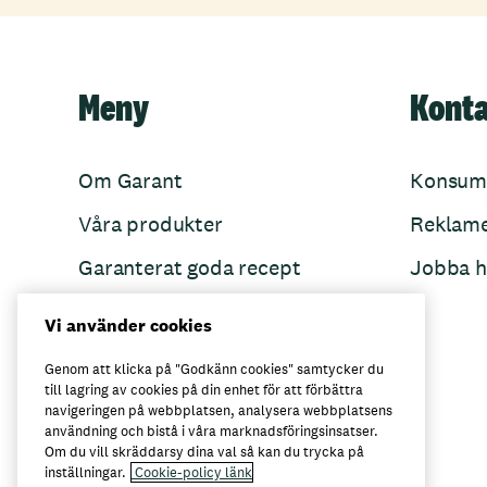
Meny
Kont
Om Garant
Konsum
Våra produkter
Reklam
Garanterat goda recept
Jobba h
Garant övertänker
Vi använder cookies
Folkets Minnen
Genom att klicka på "Godkänn cookies" samtycker du
till lagring av cookies på din enhet för att förbättra
navigeringen på webbplatsen, analysera webbplatsens
användning och bistå i våra marknadsföringsinsatser.
Här kan du köpa Garant
Om du vill skräddarsy dina val så kan du trycka på
inställningar.
Cookie-policy länk