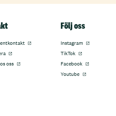
akt
Följ oss
entkontakt
Instagram
era
TikTok
os oss
Facebook
Youtube
Sidfot