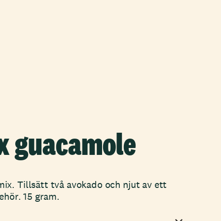
x guacamole
x. Tillsätt två avokado och njut av ett
behör. 15 gram.