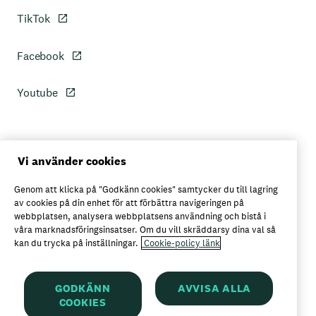
TikTok
Facebook
Youtube
Personuppgiftspolicy
Vi använder cookies
Genom att klicka på "Godkänn cookies" samtycker du till lagring
Axfoods integritetspolicy
av cookies på din enhet för att förbättra navigeringen på
webbplatsen, analysera webbplatsens användning och bistå i
våra marknadsföringsinsatser. Om du vill skräddarsy dina val så
kan du trycka på inställningar.
Cookie-policy länk
Här kan du köpa Garant
GODKÄNN
AVVISA ALLA
COOKIES