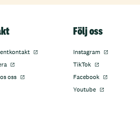
akt
Följ oss
entkontakt
Instagram
era
TikTok
os oss
Facebook
Youtube
Sidfot