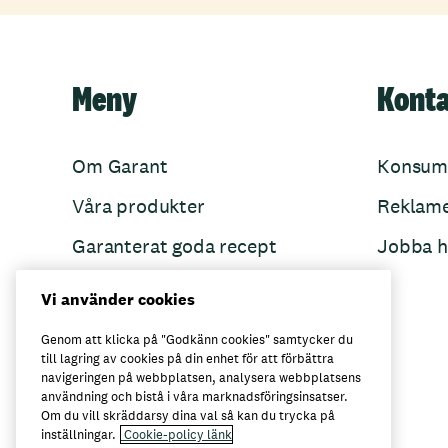
Meny
Kont
Om Garant
Konsum
Våra produkter
Reklam
Garanterat goda recept
Jobba h
Garant övertänker
Vi använder cookies
Folkets Minnen
Genom att klicka på "Godkänn cookies" samtycker du
till lagring av cookies på din enhet för att förbättra
navigeringen på webbplatsen, analysera webbplatsens
användning och bistå i våra marknadsföringsinsatser.
Här kan du köpa Garant
Om du vill skräddarsy dina val så kan du trycka på
inställningar.
Cookie-policy länk