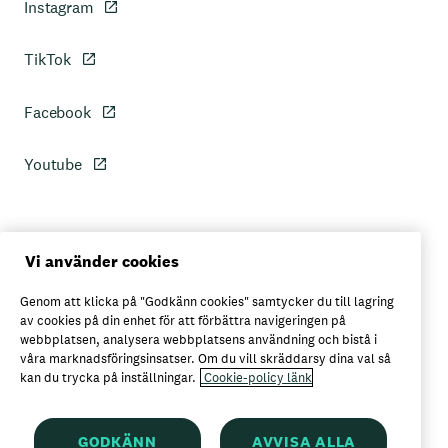
Instagram
TikTok
Facebook
Youtube
Personuppgiftspolicy
Vi använder cookies
Genom att klicka på "Godkänn cookies" samtycker du till lagring
Axfoods integritetspolicy
av cookies på din enhet för att förbättra navigeringen på
webbplatsen, analysera webbplatsens användning och bistå i
våra marknadsföringsinsatser. Om du vill skräddarsy dina val så
kan du trycka på inställningar.
Cookie-policy länk
Här kan du köpa Garant
GODKÄNN
AVVISA ALLA