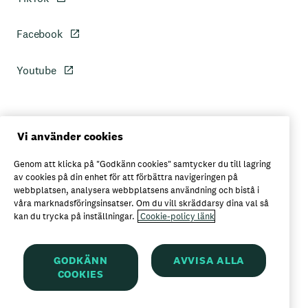
Facebook
Youtube
Personuppgiftspolicy
Vi använder cookies
Genom att klicka på "Godkänn cookies" samtycker du till lagring
Axfoods integritetspolicy
av cookies på din enhet för att förbättra navigeringen på
webbplatsen, analysera webbplatsens användning och bistå i
våra marknadsföringsinsatser. Om du vill skräddarsy dina val så
kan du trycka på inställningar.
Cookie-policy länk
Här kan du köpa Garant
GODKÄNN
AVVISA ALLA
COOKIES