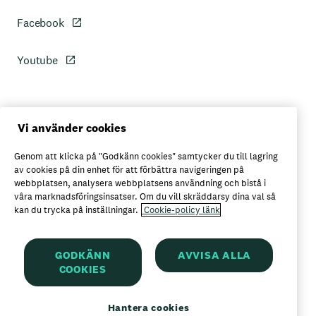
Facebook
Youtube
Personuppgiftspolicy
Vi använder cookies
Genom att klicka på "Godkänn cookies" samtycker du till lagring
Axfoods integritetspolicy
av cookies på din enhet för att förbättra navigeringen på
webbplatsen, analysera webbplatsens användning och bistå i
våra marknadsföringsinsatser. Om du vill skräddarsy dina val så
kan du trycka på inställningar.
Cookie-policy länk
Här kan du köpa Garant
GODKÄNN
AVVISA ALLA
COOKIES
Garant är ett registrerat varumärke för
Axfood AB
Hantera cookies