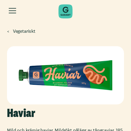
Vegetariskt
Haviar
Mild och krämig haviar. Mildrökt pålägg av tångcaviar. 185