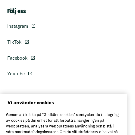
Sidfot
Följ oss
Instagram
TikTok
Facebook
Youtube
Personuppgiftspolicy
Vi använder cookies
Genom att klicka på "Godkänn cookies" samtycker du till lagring
Axfoods integritetspolicy
av cookies på din enhet för att förbättra navigeringen på
webbplatsen, analysera webbplatsens användning och bistå i
våra marknadsföringsinsatser. Om du vill skräddarsy dina val så