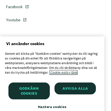
Facebook
Youtube
Personuppgiftspolicy
Vi använder cookies
Genom att klicka på "Godkänn cookies" samtycker du till lagring
Axfoods integritetspolicy
av cookies på din enhet för att förbättra navigeringen på
webbplatsen, analysera webbplatsens användning och bistå i
våra marknadsföringsinsatser. Om du vill skräddarsy dina val så
kan du trycka på inställningar.
Cookie-policy länk
Här kan du köpa Garant
GODKÄNN
AVVISA ALLA
COOKIES
Garant är ett registrerat varumärke för
Axfood AB
Hantera cookies