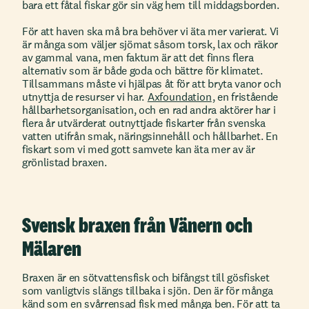
bara ett fåtal fiskar gör sin väg hem till middagsborden.
För att haven ska må bra behöver vi äta mer varierat. Vi
är många som väljer sjömat såsom torsk, lax och räkor
av gammal vana, men faktum är att det finns flera
alternativ som är både goda och bättre för klimatet.
Tillsammans måste vi hjälpas åt för att bryta vanor och
utnyttja de resurser vi har.
Axfoundation
, en fristående
hållbarhetsorganisation, och en rad andra aktörer har i
flera år utvärderat outnyttjade fiskarter från svenska
vatten utifrån smak, näringsinnehåll och hållbarhet. En
fiskart som vi med gott samvete kan äta mer av är
grönlistad braxen.
Svensk braxen från Vänern och
Mälaren
Braxen är en sötvattensfisk och bifångst till gösfisket
som vanligtvis slängs tillbaka i sjön. Den är för många
känd som en svårrensad fisk med många ben. För att ta