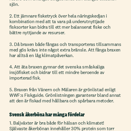
sjön.
2. Ett jämnare fisketryck över hela näringskedjan i
kombination med att ta vara på underutnyttjade
fisksorter kan bidra till ett mer balanserat fiske och
bättre nyttjande av resurser.
3. Då braxen både fångas och transporteras tillsammans
med gös krävs inte något extra bränsle. Att fånga braxen
har alltså en låg klimatpåverkan.
4. Att äta braxen gynnar det svenska småskaliga
insjöfisket och bidrar till ett mindre beroende av
importerad fisk.
5. Braxen från Vänern och Mälaren är grönlistad enligt
WWF:s Fiskguide. Grönlistningen garanterar bland annat
att den är fiskad med hållbara och spårbara metoder.
Svensk åkerböna har många fördelar
1. Baljväxter är bra både för hälsan och klimatet!
Självaste åkerbönan innehåller 30% protein som torr