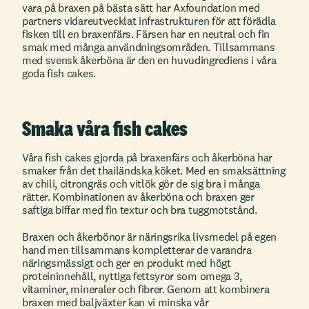
vara på braxen på bästa sätt har Axfoundation med
partners vidareutvecklat infrastrukturen för att förädla
fisken till en braxenfärs. Färsen har en neutral och fin
smak med många användningsområden. Tillsammans
med svensk åkerböna är den en huvudingrediens i våra
goda fish cakes.
Smaka våra fish cakes
Våra fish cakes gjorda på braxenfärs och åkerböna har
smaker från det thailändska köket. Med en smaksättning
av chili, citrongräs och vitlök gör de sig bra i många
rätter. Kombinationen av åkerböna och braxen ger
saftiga biffar med fin textur och bra tuggmotstånd.
Braxen och åkerbönor är näringsrika livsmedel på egen
hand men tillsammans kompletterar de varandra
näringsmässigt och ger en produkt med högt
proteininnehåll, nyttiga fettsyror som omega 3,
vitaminer, mineraler och fibrer. Genom att kombinera
braxen med baljväxter kan vi minska vår