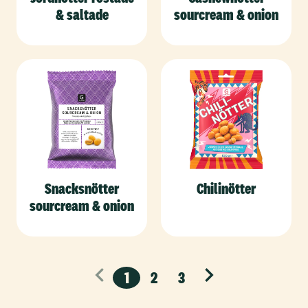
& saltade
sourcream & onion
Snacksnötter
Chilinötter
sourcream & onion
1
2
3
Nästa