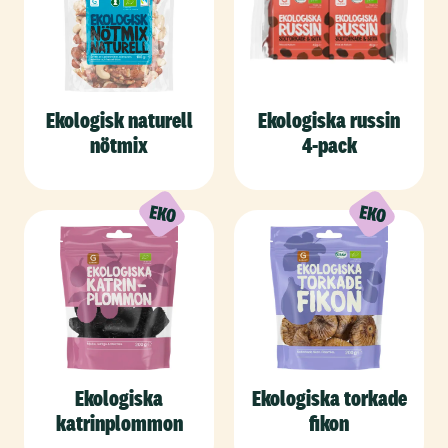
Ekologisk naturell
Ekologiska russin
nötmix
4-pack
Ekologiska
Ekologiska torkade
katrinplommon
fikon