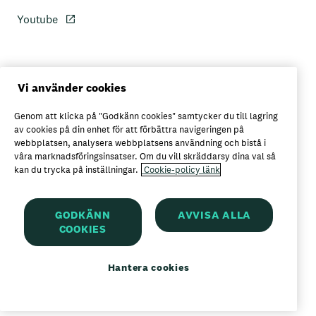
Youtube
Personuppgiftspolicy
Vi använder cookies
Genom att klicka på "Godkänn cookies" samtycker du till lagring
Axfoods integritetspolicy
av cookies på din enhet för att förbättra navigeringen på
webbplatsen, analysera webbplatsens användning och bistå i
våra marknadsföringsinsatser. Om du vill skräddarsy dina val så
kan du trycka på inställningar.
Cookie-policy länk
Här kan du köpa Garant
GODKÄNN
AVVISA ALLA
COOKIES
Garant är ett registrerat varumärke för
Axfood AB
Hantera cookies