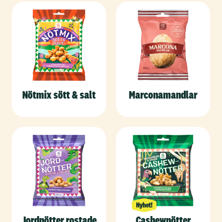
Nötmix sött & salt
Marconamandlar
Jordnötter rostade
Cashewnötter