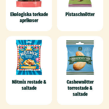
Ekologiska torkade
Pistaschnötter
aprikoser
Nötmix rostade &
Cashewnötter
saltade
torrostade &
saltade