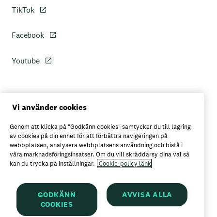
TikTok
Facebook
Youtube
Personuppgiftspolicy
Vi använder cookies
Genom att klicka på "Godkänn cookies" samtycker du till lagring
Axfoods integritetspolicy
av cookies på din enhet för att förbättra navigeringen på
webbplatsen, analysera webbplatsens användning och bistå i
våra marknadsföringsinsatser. Om du vill skräddarsy dina val så
kan du trycka på inställningar.
Cookie-policy länk
Här kan du köpa Garant
GODKÄNN
AVVISA ALLA
COOKIES