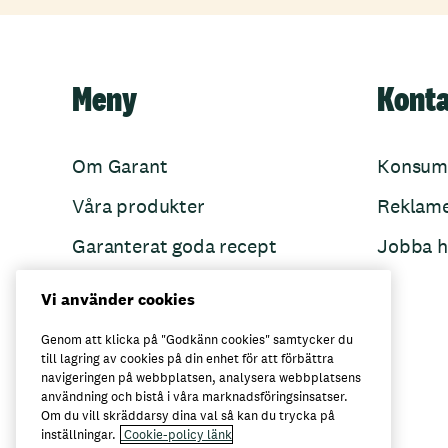
Meny
Kont
Om Garant
Konsum
Våra produkter
Reklam
Garanterat goda recept
Jobba h
Garant övertänker
Vi använder cookies
Folkets Minnen
Genom att klicka på "Godkänn cookies" samtycker du
till lagring av cookies på din enhet för att förbättra
navigeringen på webbplatsen, analysera webbplatsens
användning och bistå i våra marknadsföringsinsatser.
Här kan du köpa Garant
Om du vill skräddarsy dina val så kan du trycka på
inställningar.
Cookie-policy länk