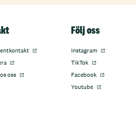
akt
Följ oss
entkontakt
Instagram
era
TikTok
os oss
Facebook
Youtube
Sidfot