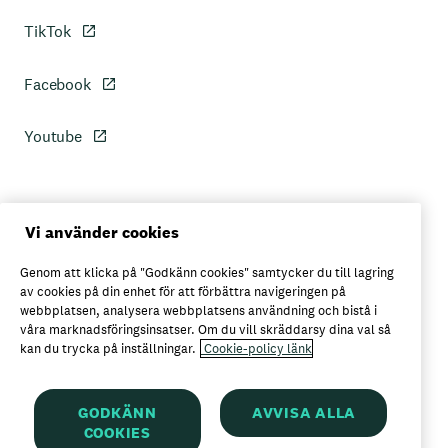
TikTok
Facebook
Youtube
Personuppgiftspolicy
Vi använder cookies
Genom att klicka på "Godkänn cookies" samtycker du till lagring
Axfoods integritetspolicy
av cookies på din enhet för att förbättra navigeringen på
webbplatsen, analysera webbplatsens användning och bistå i
våra marknadsföringsinsatser. Om du vill skräddarsy dina val så
kan du trycka på inställningar.
Cookie-policy länk
Här kan du köpa Garant
GODKÄNN
AVVISA ALLA
COOKIES