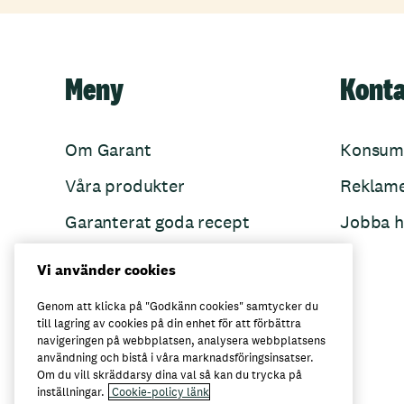
Meny
Kont
Om Garant
Konsum
Våra produkter
Reklam
Garanterat goda recept
Jobba h
Garant övertänker
Vi använder cookies
Folkets Minnen
Genom att klicka på "Godkänn cookies" samtycker du
till lagring av cookies på din enhet för att förbättra
navigeringen på webbplatsen, analysera webbplatsens
användning och bistå i våra marknadsföringsinsatser.
Här kan du köpa Garant
Om du vill skräddarsy dina val så kan du trycka på
inställningar.
Cookie-policy länk