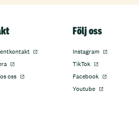
akt
Följ oss
entkontakt
Instagram
era
TikTok
os oss
Facebook
Youtube
Sidfot