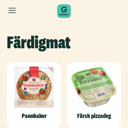
Färdigmat
Pannkakor
Färsk pizzadeg