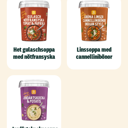
Het gulaschsoppa
Linssoppa med
med nötfransyska
cannellinibönor