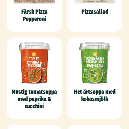
Färsk Pizza
Pizzasallad
Pepperoni
Mustig tomatsoppa
Het ärtsoppa med
med paprika &
kokosmjölk
zucchini