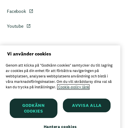
Facebook
Youtube
Personuppgiftspolicy
Vi använder cookies
Genom att klicka på "Godkänn cookies" samtycker du till lagring
Axfoods integritetspolicy
av cookies på din enhet för att förbättra navigeringen på
webbplatsen, analysera webbplatsens användning och bistå i
våra marknadsföringsinsatser. Om du vill skräddarsy dina val så
kan du trycka på inställningar.
Cookie-policy länk
Här kan du köpa Garant
GODKÄNN
AVVISA ALLA
COOKIES
Garant är ett registrerat varumärke för
Axfood AB
Hantera cookies