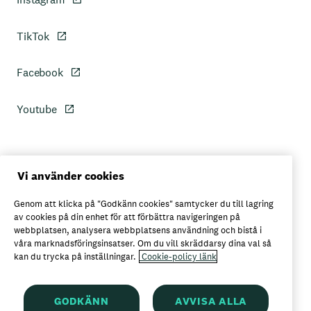
TikTok
Facebook
Youtube
Personuppgiftspolicy
Vi använder cookies
Genom att klicka på "Godkänn cookies" samtycker du till lagring
Axfoods integritetspolicy
av cookies på din enhet för att förbättra navigeringen på
webbplatsen, analysera webbplatsens användning och bistå i
våra marknadsföringsinsatser. Om du vill skräddarsy dina val så
kan du trycka på inställningar.
Cookie-policy länk
Här kan du köpa Garant
GODKÄNN
AVVISA ALLA