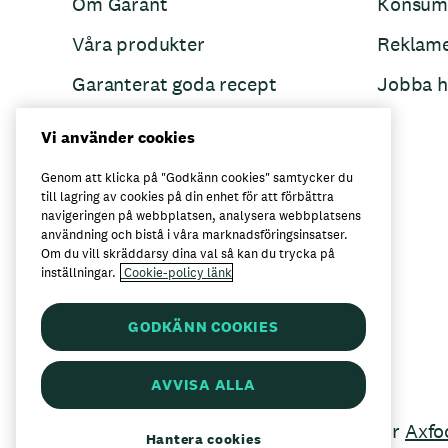
Om Garant
Konsum
Våra produkter
Reklam
Garanterat goda recept
Jobba h
Garant övertänker
Vi använder cookies
Folkets Minnen
Genom att klicka på "Godkänn cookies" samtycker du
till lagring av cookies på din enhet för att förbättra
navigeringen på webbplatsen, analysera webbplatsens
användning och bistå i våra marknadsföringsinsatser.
Här kan du köpa Garant
Om du vill skräddarsy dina val så kan du trycka på
inställningar.
Cookie-policy länk
GODKÄNN COOKIES
AVVISA ALLA
Garant är ett registrerat varumärke för
Axfo
Hantera cookies