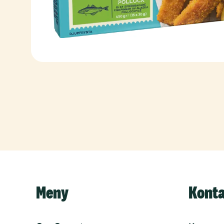
Meny
Kont