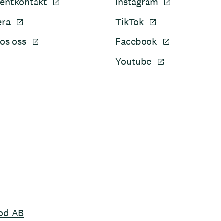
entkontakt
Instagram
era
TikTok
os oss
Facebook
Youtube
Sidfot
od AB