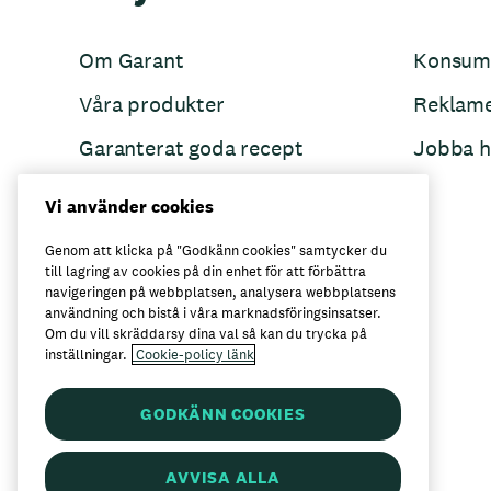
Om Garant
Konsum
Våra produkter
Reklam
Garanterat goda recept
Jobba h
Garant övertänker
Vi använder cookies
Folkets Minnen
Genom att klicka på "Godkänn cookies" samtycker du
till lagring av cookies på din enhet för att förbättra
navigeringen på webbplatsen, analysera webbplatsens
användning och bistå i våra marknadsföringsinsatser.
Här kan du köpa Garant
Om du vill skräddarsy dina val så kan du trycka på
inställningar.
Cookie-policy länk
GODKÄNN COOKIES
AVVISA ALLA