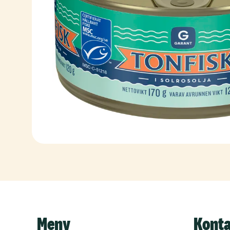
Meny
Kont