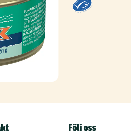
akt
Följ oss