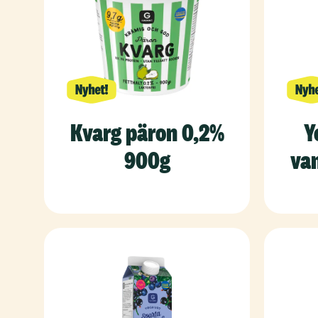
Kvarg päron 0,2%
Y
900g
van