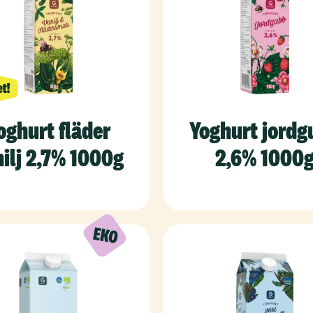
oghurt fläder
Yoghurt jordg
ilj 2,7% 1000g
2,6% 1000