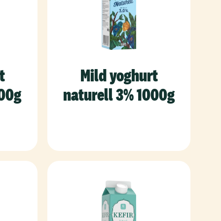
t
Mild yoghurt
500g
naturell 3% 1000g