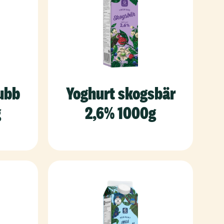
ubb
Yoghurt skogsbär
g
2,6% 1000g