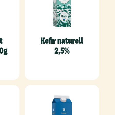
t
Kefir naturell
00g
2,5%