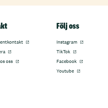
akt
Följ oss
entkontakt
Instagram
era
TikTok
os oss
Facebook
Youtube
Sidfot