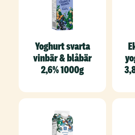
Yoghurt svarta
E
vinbär & blåbär
yo
2,6% 1000g
3,