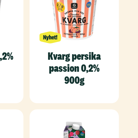
0,2%
Kvarg persika
passion 0,2%
900g