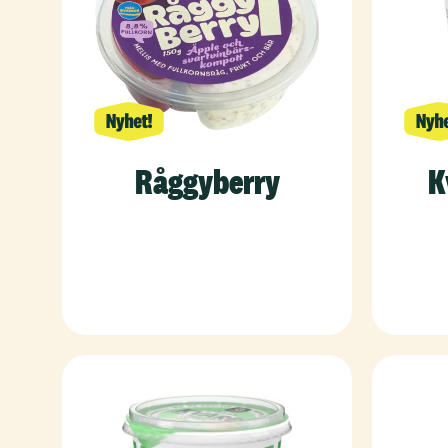
Råggyberry
K