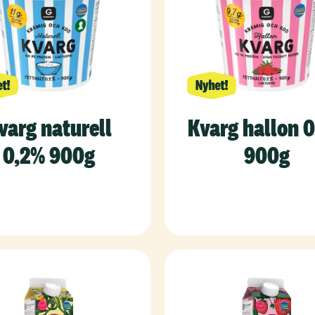
varg naturell
Kvarg hallon 
0,2% 900g
900g