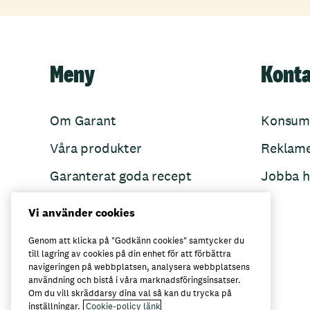
Meny
Kont
Om Garant
Konsum
Våra produkter
Reklam
Garanterat goda recept
Jobba h
Garant övertänker
Vi använder cookies
Folkets Minnen
Genom att klicka på "Godkänn cookies" samtycker du
till lagring av cookies på din enhet för att förbättra
navigeringen på webbplatsen, analysera webbplatsens
användning och bistå i våra marknadsföringsinsatser.
Här kan du köpa Garant
Om du vill skräddarsy dina val så kan du trycka på
inställningar.
Cookie-policy länk