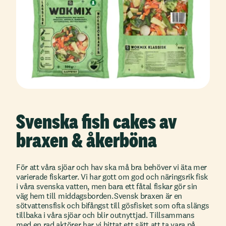
Svenska fish cakes av
braxen & åkerböna
För att våra sjöar och hav ska må bra behöver vi äta mer
varierade fiskarter. Vi har gott om god och näringsrik fisk
i våra svenska vatten, men bara ett fåtal fiskar gör sin
väg hem till middagsborden. Svensk braxen är en
sötvattensfisk och bifångst till gösfisket som ofta slängs
tillbaka i våra sjöar och blir outnyttjad. Tillsammans
med en rad aktörer har vi hittat ett sätt att ta vara på