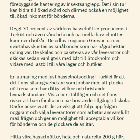
förebyggande hantering av insektsangrepp. Det i sin tur
kan bidra till ökad skörd och därmed också en möjlighet
till ökad inkomst för bönderna.
Drygt 70 procent av världens hasselnötter produceras i
Turkiet och även våra hela och naturella hasselnötter
kommer därifrån. De odlas i regionen Giresun utmed
svartahavskusten av småbönder som har några hektar
odling var. De skalas och paketeras av vår leverantör och
skickas sedan vanligtvis med båt till Stockholm och
vidare med lastbil till våra lager och butiker.
En utmaning med just hasselnötsodling i Turkiet är att
det finns säsongsarbetare som jobbar med att plocka
nötterna som har dåliga villkor och bristande
levnadsstandard. Vissa bor i tältläger och det finns
risker att barn far illa och har bristande tillgång till skola.
Därför anser vi att det är viktigt att följa upp frågan
noggrant och välja leverantörer som arbetar ansvarsfullt
med frågan och ger en möjlighet till acceptabla villkor
för bönderna och de plockare de anlitar.
Hitta våra hasselnötter, hela och naturella 200 g här.