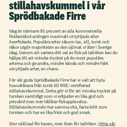
stillahavskummel i vår
Sprödbakade Firre
Idag är närmare 95 procent av alla kommersiella
fiskbestånd antingen maximalt utnyttjade eller
överfiskade. Populära arter såsom lax, sill, torsk och
räkor utgör majoriteten av den sjömat vi äter i Sverige
idag. Genom att variera ditt val av fisk på tallriken kan du
hjälpa till att minska trycket på de mest populära
arterna och ge andra, mindre kända och mindre hårt
utnyttjade arter, en chans.
För vår goda Sprödbakade Firre har vi valt att byta
huvudråvara från torsk till MSC-certifierad
stillahavskummel. Detta gör vi för att minska trycket på
torsken samtidigt som vi erbjuder en lika god och
prisvärd men mer hållbar fiskupplevelse.
Stillahavskummeln har samma vita, fasta kött som
torsken och har en lika frisk och god smak.
Stor skillnad för haven, men liten för tallriken.
Hitta vår