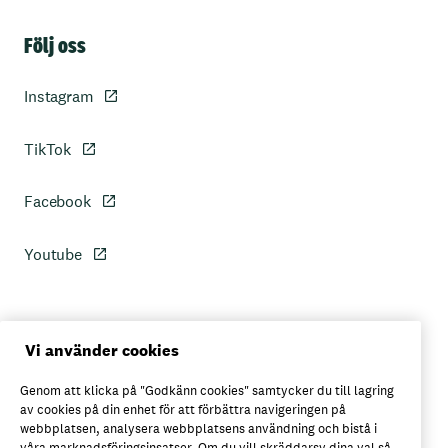
Sidfot
Följ oss
Instagram
TikTok
Facebook
Youtube
Personuppgiftspolicy
Vi använder cookies
Genom att klicka på "Godkänn cookies" samtycker du till lagring
Axfoods integritetspolicy
av cookies på din enhet för att förbättra navigeringen på
webbplatsen, analysera webbplatsens användning och bistå i
våra marknadsföringsinsatser. Om du vill skräddarsy dina val så