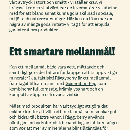
vårt avtryck i stort och smått - vi ställer krav, vi
ifrågasätter och vi utvärderar de leverantörer vi arbetar
med för att bland annat kunna göra skillnad i sociala,
miljö- och naturresursfrågor. Här kan du läsa mer om
några av många goda initiativ vi tagit för att erbjuda
garanterat bra produkter.
Ett smartare mellanmål!
Kan ett mellanmål både vara gott, mättande och
samtidigt göra det lättare för kroppen att ta upp viktiga
mineraler? Ja, faktiskt! Råggyberry är ett mellanmål
framtaget tillsammans med
Generation Pep
som
kombinerar fullkornsråg, krämig yoghurt och en
kompott av äpple och svarta vinbär.
Målet med produkten har varit tydligt: att göra det
enklare för fler att välja ett mellanmål som smakar gott
och bidrar till bättre vanor. I Råggyberry används
nämligen en hydrotermisk behandling av fullkornsrågen
som gör att mer av mineralerna blir tillgängliga för