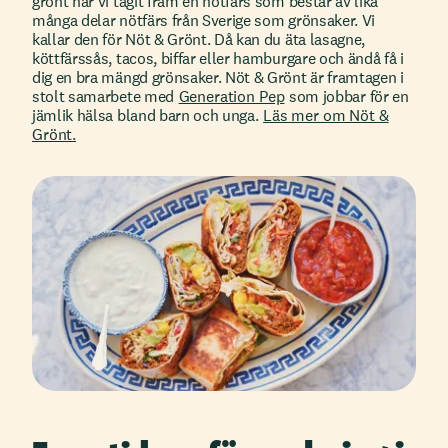
grönt har vi tagit fram en nötfärs som består av lika
många delar nötfärs från Sverige som grönsaker. Vi
kallar den för Nöt & Grönt. Då kan du äta lasagne,
köttfärssås, tacos, biffar eller hamburgare och ändå få i
dig en bra mängd grönsaker. Nöt & Grönt är framtagen i
stolt samarbete med
Generation Pep
som jobbar för en
jämlik hälsa bland barn och unga.
Läs mer om Nöt &
Grönt.