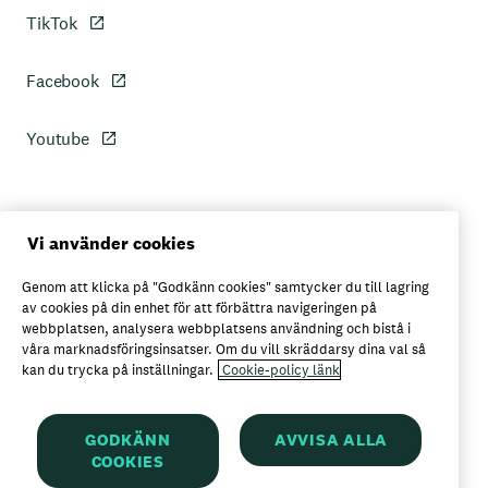
TikTok
Facebook
Youtube
Personuppgiftspolicy
Vi använder cookies
Genom att klicka på "Godkänn cookies" samtycker du till lagring
Axfoods integritetspolicy
av cookies på din enhet för att förbättra navigeringen på
webbplatsen, analysera webbplatsens användning och bistå i
våra marknadsföringsinsatser. Om du vill skräddarsy dina val så
kan du trycka på inställningar.
Cookie-policy länk
Här kan du köpa Garant
GODKÄNN
AVVISA ALLA
COOKIES