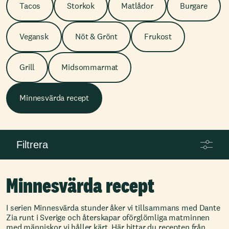
Tacos
Storkok
Matlådor
Burgare
Vegansk
Nöt & Grönt
Frukost
Grill
Midsommarmat
Minnesvärda recept
Filtrera
Minnesvärda recept
I serien Minnesvärda stunder åker vi tillsammans med Dante
Zia runt i Sverige och återskapar oförglömliga matminnen
med människor vi håller kärt. Här hittar du recepten från