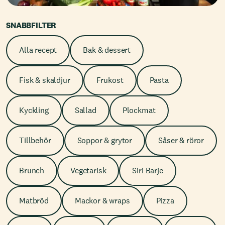
SNABBFILTER
Alla recept
Bak & dessert
Fisk & skaldjur
Frukost
Pasta
Kyckling
Sallad
Plockmat
Tillbehör
Soppor & grytor
Såser & röror
Brunch
Vegetarisk
Siri Barje
Matbröd
Mackor & wraps
Pizza