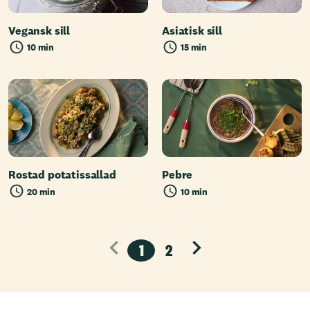
Vegansk sill
Asiatisk sill
10 min
15 min
Rostad potatissallad
Pebre
20 min
10 min
1
2
Nästa