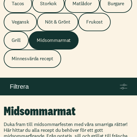
Tacos
Storkok
Matlådor
Burgare
Vegansk
Nöt & Grönt
Frukost
Grill
Midsommarmat
Minnesvärda recept
Filtrera
Midsommarmat
Duka fram till midsommarfesten med våra smarriga rätter!
Här hittar du alla recept du behöver för ett gott
midsommarfirande. Från potatis, sill och grillat till fräscha