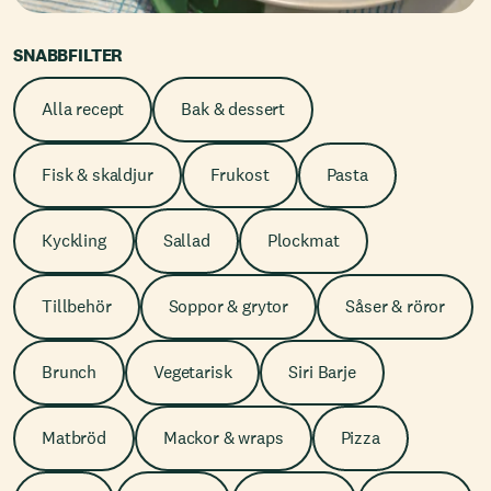
SNABBFILTER
Alla recept
Bak & dessert
Fisk & skaldjur
Frukost
Pasta
Kyckling
Sallad
Plockmat
Tillbehör
Soppor & grytor
Såser & röror
Brunch
Vegetarisk
Siri Barje
Matbröd
Mackor & wraps
Pizza