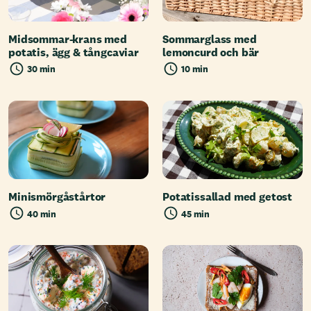
Midsommar-krans med
Sommarglass med
potatis, ägg & tångcaviar
lemoncurd och bär
30 min
10 min
Minismörgåstårtor
Potatissallad med getost
40 min
45 min