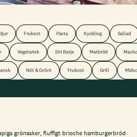
djur
Frukost
Pasta
Kyckling
Sallad
h
Vegetarisk
Siri Barje
Matbröd
Macko
gansk
Nöt & Grönt
Frukost
Grill
Mids
ispiga grönsaker, fluffigt brioche hamburgerbröd