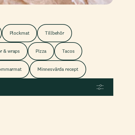
Plockmat
Tillbehör
r & wraps
Pizza
Tacos
ommarmat
Minnesvärda recept