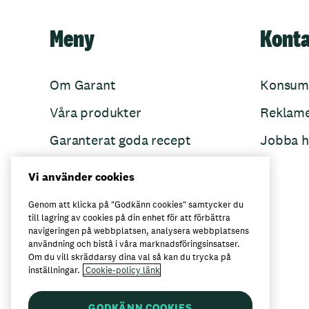
Meny
Kont
Om Garant
Konsum
Våra produkter
Reklam
Garanterat goda recept
Jobba h
Garant övertänker
Vi använder cookies
Folkets Minnen
Genom att klicka på "Godkänn cookies" samtycker du
till lagring av cookies på din enhet för att förbättra
navigeringen på webbplatsen, analysera webbplatsens
användning och bistå i våra marknadsföringsinsatser.
Här kan du köpa Garant
Om du vill skräddarsy dina val så kan du trycka på
inställningar.
Cookie-policy länk
GODKÄNN COOKIES