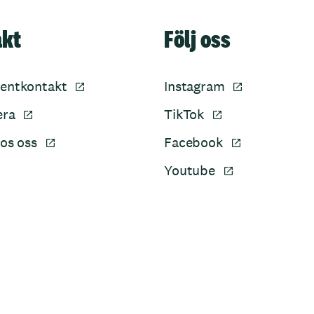
akt
Följ oss
entkontakt
Instagram
era
TikTok
os oss
Facebook
Youtube
Sidfot