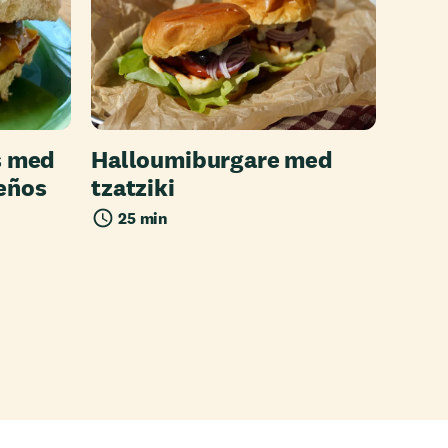
s med
Halloumiburgare med
eños
tzatziki
25 min