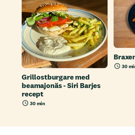
Braxe
30 mi
Grillostburgare med
beamajonäs - Siri Barjes
recept
30 min