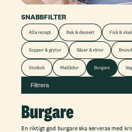
SNABBFILTER
Alla recept
Bak & dessert
Fisk & skal
Soppor & grytor
Såser & röror
Brunc
Storkok
Matlådor
Burgare
Ve
Filtrera
Burgare
En riktigt god burgare ska serveras med kr