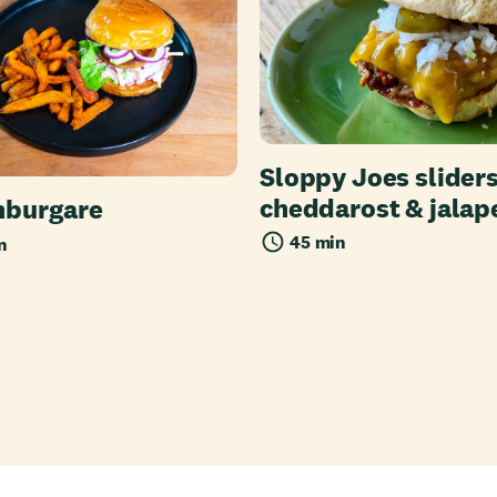
Sloppy Joes slider
cheddarost & jalap
nburgare
45 min
n