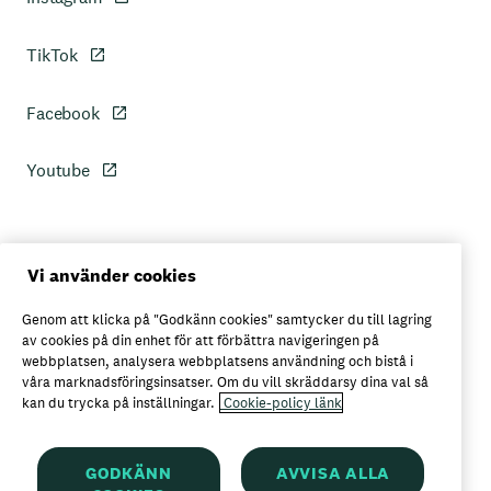
TikTok
Facebook
Youtube
Personuppgiftspolicy
Vi använder cookies
Genom att klicka på "Godkänn cookies" samtycker du till lagring
Axfoods integritetspolicy
av cookies på din enhet för att förbättra navigeringen på
webbplatsen, analysera webbplatsens användning och bistå i
våra marknadsföringsinsatser. Om du vill skräddarsy dina val så
kan du trycka på inställningar.
Cookie-policy länk
Här kan du köpa Garant
GODKÄNN
AVVISA ALLA