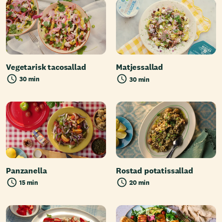
Vegetarisk tacosallad
Matjessallad
30 min
30 min
Panzanella
Rostad potatissallad
15 min
20 min