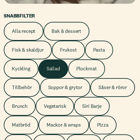
SNABBFILTER
Alla recept
Bak & dessert
Fisk & skaldjur
Frukost
Pasta
Kyckling
Sallad
Plockmat
Tillbehör
Soppor & grytor
Såser & röror
Brunch
Vegetarisk
Siri Barje
Matbröd
Mackor & wraps
Pizza