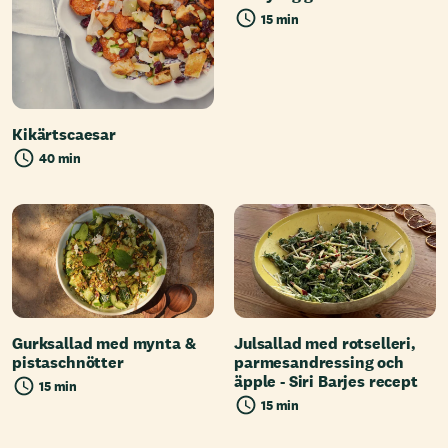
15 min
Kikärtscaesar
40 min
Gurksallad med mynta &
Julsallad med rotselleri,
pistaschnötter
parmesandressing och
äpple - Siri Barjes recept
15 min
15 min