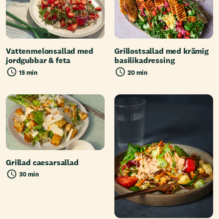
Vattenmelonsallad med
Grillostsallad med krämig
jordgubbar & feta
basilikadressing
15 min
20 min
Grillad caesarsallad
30 min