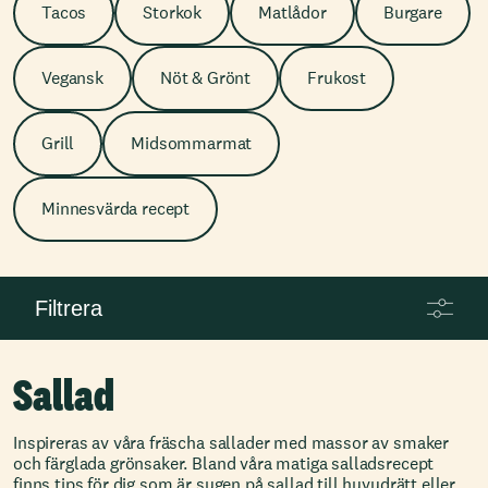
Tacos
Storkok
Matlådor
Burgare
Vegansk
Nöt & Grönt
Frukost
Grill
Midsommarmat
Minnesvärda recept
Filtrera
Sallad
Inspireras av våra fräscha sallader med massor av smaker
och färglada grönsaker. Bland våra matiga salladsrecept
finns tips för dig som är sugen på sallad till huvudrätt eller